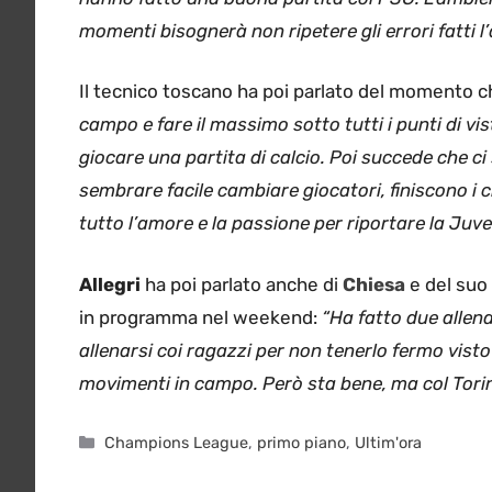
momenti bisognerà non ripetere gli errori fatti l’
Il tecnico toscano ha poi parlato del momento c
campo e fare il massimo sotto tutti i punti di vist
giocare una partita di calcio. Poi succede che ci
sembrare facile cambiare giocatori, finiscono i c
tutto l’amore e la passione per riportare la Juv
Allegri
ha poi parlato anche di
Chiesa
e del suo 
in programma nel weekend:
“Ha fatto due allen
allenarsi coi ragazzi per non tenerlo fermo visto 
movimenti in campo. Però sta bene, ma col Torin
Categorie
Champions League
,
primo piano
,
Ultim'ora