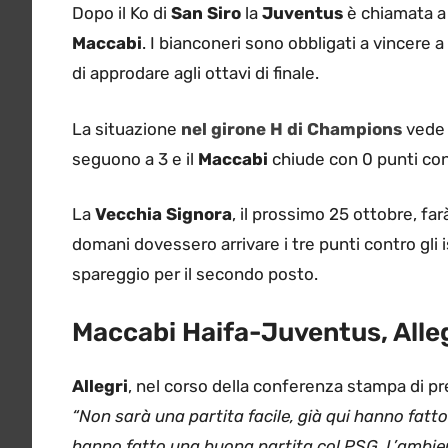
Dopo il Ko di
San Siro
la
Juventus
è chiamata a 
Maccabi
. I bianconeri sono obbligati a vincere a
di approdare agli ottavi di finale.
La situazione
nel girone H di Champions
vede 
seguono a 3 e il
Maccabi
chiude con 0 punti con
La
Vecchia Signora
, il prossimo 25 ottobre, farà
domani dovessero arrivare i tre punti contro gli 
spareggio per il secondo posto.
Maccabi Haifa-Juventus, Alleg
Allegri
, nel corso della conferenza stampa di p
“Non sarà una partita facile, già qui hanno fatt
hanno fatto una buona partita col PSG. L’ambient