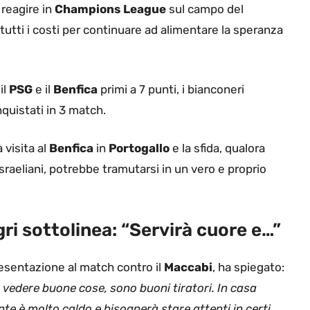
reagire in
Champions League
sul campo del
 tutti i costi per continuare ad alimentare la speranza
il
PSG
e il
Benfica
primi a 7 punti, i bianconeri
quistati in 3 match.
 visita al
Benfica
in
Portogallo
e la sfida, qualora
israeliani, potrebbe tramutarsi in un vero e proprio
ri sottolinea: “Servirà cuore e…”
resentazione al match contro il
Maccabi
, ha spiegato:
o vedere buone cose, sono buoni tiratori. In casa
e è molto caldo e bisognerà stare attenti in certi