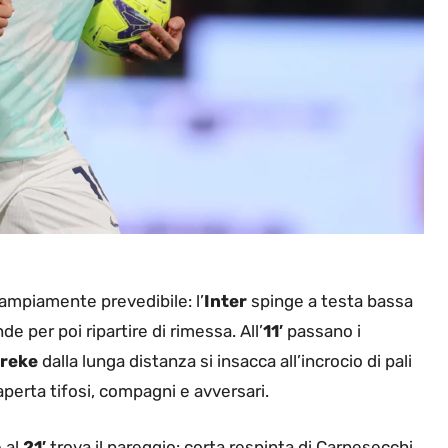
 ampiamente prevedibile: l’
Inter
spinge a testa bassa
de per poi ripartire di rimessa. All’
11′
passano i
reke
dalla lunga distanza si insacca all’incrocio di pali
aperta tifosi, compagni e avversari.
 al
21′
trova il pareggio: corta respinta di Carnesecchi