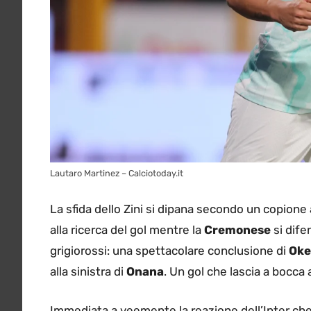
Lautaro Martinez – Calciotoday.it
La sfida dello Zini si dipana secondo un copione
alla ricerca del gol mentre la
Cremonese
si difen
grigiorossi: una spettacolare conclusione di
Oke
alla sinistra di
Onana
. Un gol che lascia a bocca 
Immediata a veemente la reazione dell’Inter che