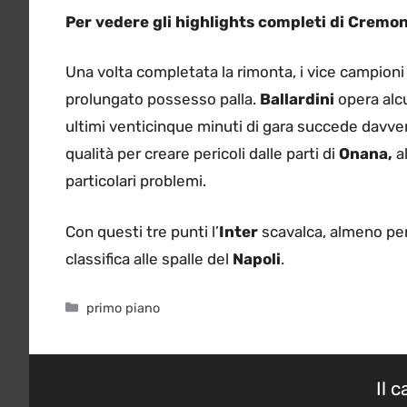
Per vedere gli highlights completi di Cremo
Una volta completata la rimonta, i vice campioni 
prolungato possesso palla.
Ballardini
opera alcu
ultimi venticinque minuti di gara succede davve
qualità per creare pericoli dalle parti di
Onana,
a
particolari problemi.
Con questi tre punti l’
Inter
scavalca, almeno per 
classifica alle spalle del
Napoli
.
Categorie
primo piano
Il 