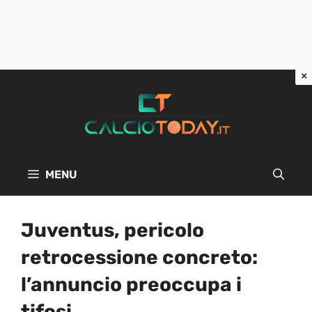
Vai
al
contenuto
MENU
Juventus, pericolo
retrocessione concreto:
l’annuncio preoccupa i
tifosi