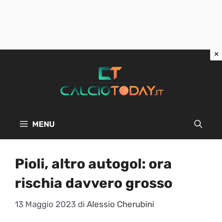
Vai
al
contenuto
MENU
Pioli, altro autogol: ora
rischia davvero grosso
13 Maggio 2023
di
Alessio Cherubini