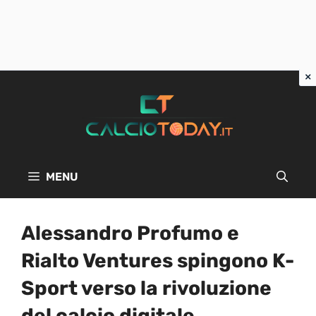
Vai
al
contenuto
MENU
Alessandro Profumo e
Rialto Ventures spingono K-
Sport verso la rivoluzione
del calcio digitale