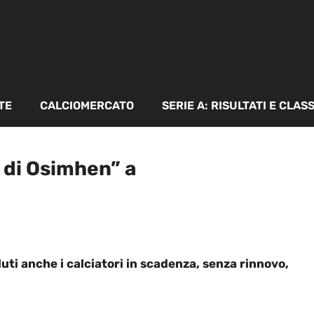
TE
CALCIOMERCATO
SERIE A: RISULTATI E CLAS
e di Osimhen” a
luti anche i calciatori in scadenza, senza rinnovo,