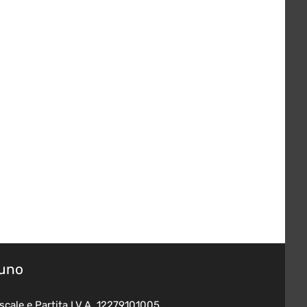
suno
scale e Partita I.V.A. 12279101005