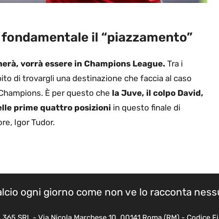
à fondamentale il “piazzamento”
herà, vorrà essere in Champions League.
Tra i
pito di trovargli una destinazione che faccia al caso
la Champions. È per questo che
la Juve, il colpo David,
elle prime quattro posizioni
in questo finale di
re, Igor Tudor.
calcio ogni giorno come non ve lo racconta nes
B 365 SRL - Via Nicola Marchese 10, 00141 Roma (RM) - Codice Fi