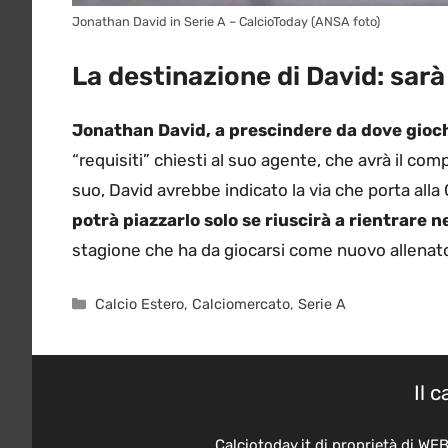
Jonathan David in Serie A – CalcioToday (ANSA foto)
La destinazione di David: sar
Jonathan David, a prescindere da dove gioc
“requisiti” chiesti al suo agente, che avrà il com
suo, David avrebbe indicato la via che porta al
potrà piazzarlo solo se riuscirà a rientrare n
stagione che ha da giocarsi come nuovo allenato
Categorie
Calcio Estero
,
Calciomercato
,
Serie A
Il 
Calciotoday.it di proprietà di WE