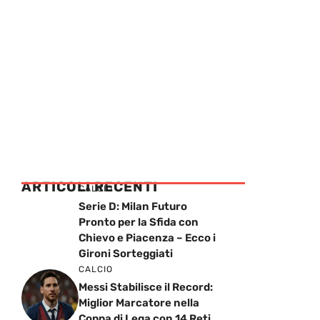
ARTICOLI RECENTI
CALCIO
Serie D: Milan Futuro
Pronto per la Sfida con
Chievo e Piacenza – Ecco i
Gironi Sorteggiati
CALCIO
Messi Stabilisce il Record:
Miglior Marcatore nella
Coppa di Lega con 14 Reti