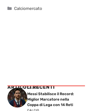
Categorie
Calciomercato
ARTICOLI RECENTI
CALCIO
Messi Stabilisce il Record:
Miglior Marcatore nella
Coppa di Lega con 14 Reti
CALCIO