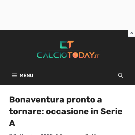
Vai
al
contenuto
MENU
Bonaventura pronto a
tornare: occasione in Serie
A