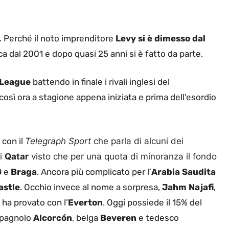
e. Perché il noto imprenditore
Levy si è dimesso dal
rica dal 2001 e dopo quasi 25 anni si è fatto da parte.
 League
battendo in finale i rivali inglesi del
 così ora a stagione appena iniziata e prima dell’esordio
 con il
Telegraph Sport
che parla di alcuni dei
si
Qatar
visto che per una quota di minoranza il fondo
G
e
Braga
. Ancora più complicato per l’
Arabia Saudita
stle
. Occhio invece al nome a sorpresa,
Jahm Najafi
,
 ha provato con l’
Everton
. Oggi possiede il 15% del
spagnolo
Alcorcón
, belga
Beveren
e tedesco