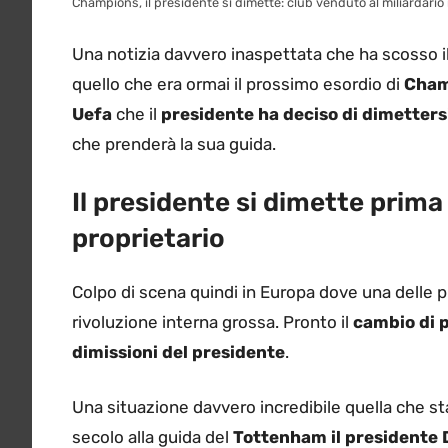
Champions, il presidente si dimette: club venduto al miliardario 
Una notizia davvero inaspettata che ha scosso il
quello che era ormai il prossimo esordio di
Cham
Uefa
che il
presidente ha deciso di dimetters
che prenderà la sua guida.
Il presidente si dimette prim
proprietario
Colpo di scena quindi in Europa dove una delle pi
rivoluzione interna grossa. Pronto il
cambio di p
dimissioni del presidente
.
Una situazione davvero incredibile quella che 
secolo alla guida del
Tottenham
il presidente