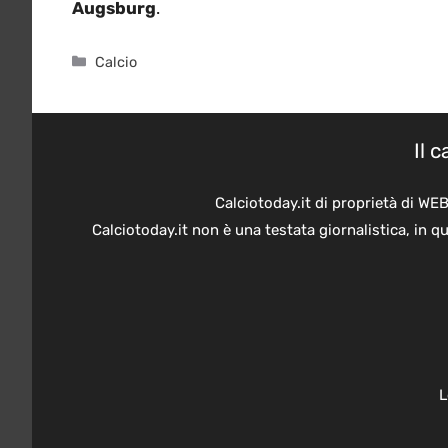
Augsburg
.
Categorie
Calcio
Il 
Calciotoday.it di proprietà di WE
Calciotoday.it non è una testata giornalistica, in 
L