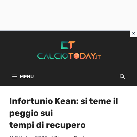
Vai
al
contenuto
MENU
Infortunio Kean: si teme il
peggio sui
tempi di recupero