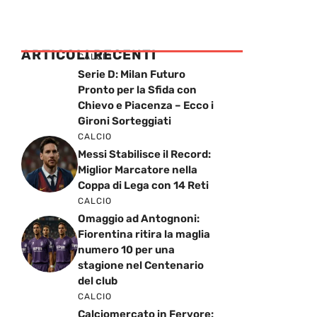
ARTICOLI RECENTI
CALCIO
Serie D: Milan Futuro
Pronto per la Sfida con
Chievo e Piacenza – Ecco i
Gironi Sorteggiati
CALCIO
Messi Stabilisce il Record:
Miglior Marcatore nella
Coppa di Lega con 14 Reti
CALCIO
Omaggio ad Antognoni:
Fiorentina ritira la maglia
numero 10 per una
stagione nel Centenario
del club
CALCIO
Calciomercato in Fervore: