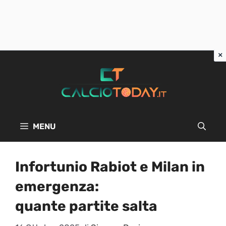
Vai
al
contenuto
MENU
Infortunio Rabiot e Milan in
emergenza:
quante partite salta