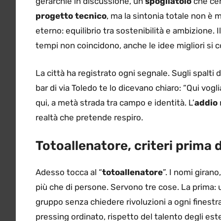
gerarchie in discussione, un
spogliatoio
che cerc
progetto tecnico
, ma la sintonia totale non è 
eterno: equilibrio tra sostenibilità e ambizione.
tempi non coincidono, anche le idee migliori si 
La città ha registrato ogni segnale. Sugli spalti
bar di via Toledo te lo dicevano chiaro: “Qui vogl
qui, a metà strada tra campo e identità. L’
addio
realtà che pretende respiro.
Totoallenatore, criteri prima 
Adesso tocca al “
totoallenatore
”. I nomi girano
più che di persone. Servono tre cose. La prima: un
gruppo senza chiedere rivoluzioni a ogni finestr
pressing ordinato, rispetto del talento degli est