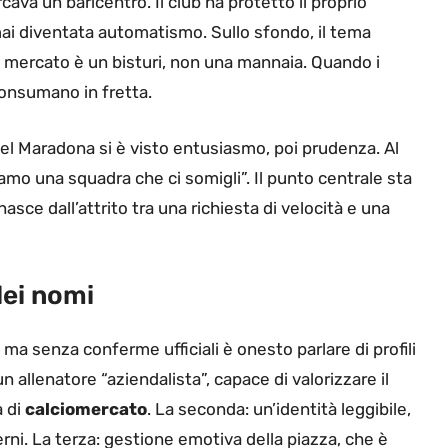
ava un baricentro. Il club ha protetto il proprio
mai diventata automatismo. Sullo sfondo, il tema
 Il mercato è un bisturi, non una mannaia. Quando i
consumano in fretta.
 del Maradona si è visto entusiasmo, poi prudenza. Al
iamo una squadra che ci somigli”. Il punto centrale sta
nasce dall’attrito tra una richiesta di velocità e una
dei nomi
, ma senza conferme ufficiali è onesto parlare di profili
 allenatore “aziendalista”, capace di valorizzare il
a di
calciomercato
. La seconda: un’identità leggibile,
erni. La terza: gestione emotiva della piazza, che è