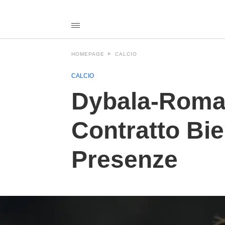
Dybala-
Roma%3A+Firma+Imminente+per+un+Contratto+Biennale+con
calciotodayit
/2026/05/31/dybala-
roma-
firma-
HOMEPAGE
CALCIO
imminente-
per-
un-
CALCIO
contratto-
biennale-
Dybala-Roma:
con-
bonus-
legati-
Contratto Bie
alle-
presenze/amp/
Presenze