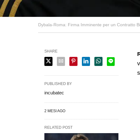
Dybala-Roma: Firma Imminente per un Contratto Bi
SHARE
v
s
PUBLISHED BY
incubatec
2 MESI AGO
RELATED POST