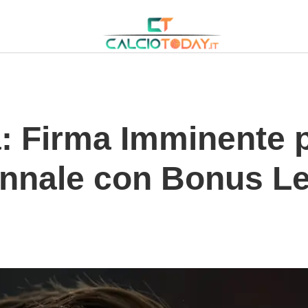
+Bonus+Legati+alle+Presenze
 Firma Imminente 
nnale con Bonus Leg