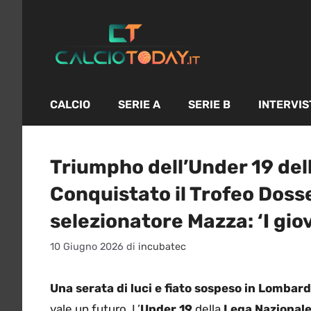
Vai
al
contenuto
CALCIO
SERIE A
SERIE B
INTERVIS
Triumpho dell’Under 19 dell
Conquistato il Trofeo Doss
selezionatore Mazza: ‘I giov
10 Giugno 2026
di
incubatec
Una serata di luci e fiato sospeso in Lombard
vale un futuro. L’
Under 19
della
Lega Nazionale