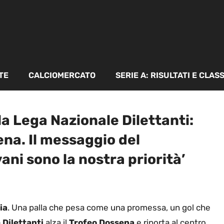
TE
CALCIOMERCATO
SERIE A: RISULTATI E CLAS
a Lega Nazionale Dilettanti:
ena. Il messaggio del
ani sono la nostra priorità’
ia
. Una palla che pesa come una promessa, un gol che
 Dilettanti
alza il
Trofeo Dossena
e riporta al centro