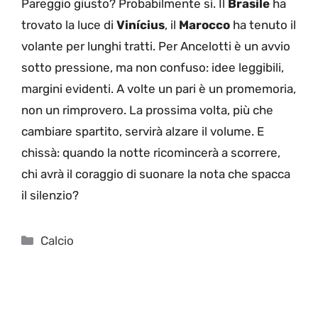
Pareggio giusto? Probabilmente sì. Il
Brasile
ha
trovato la luce di
Vinícius
, il
Marocco
ha tenuto il
volante per lunghi tratti. Per Ancelotti è un avvio
sotto pressione, ma non confuso: idee leggibili,
margini evidenti. A volte un pari è un promemoria,
non un rimprovero. La prossima volta, più che
cambiare spartito, servirà alzare il volume. E
chissà: quando la notte ricomincerà a scorrere,
chi avrà il coraggio di suonare la nota che spacca
il silenzio?
Categorie
Calcio