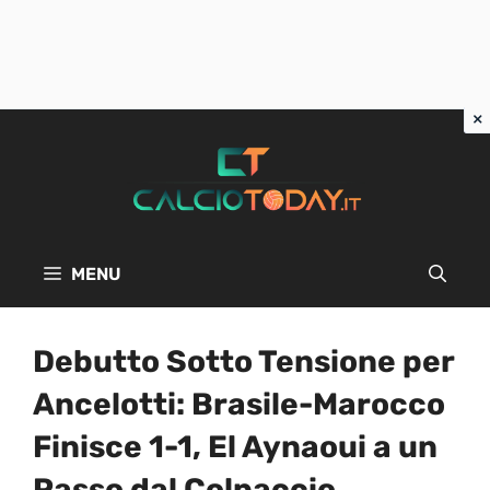
Vai
al
contenuto
MENU
Debutto Sotto Tensione per
Ancelotti: Brasile-Marocco
Finisce 1-1, El Aynaoui a un
Passo dal Colpaccio