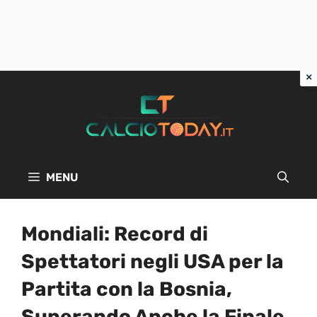
Vai
al
contenuto
MENU
Mondiali: Record di
Spettatori negli USA per la
Partita con la Bosnia,
Superando Anche la Finale