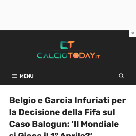
Vai
al
contenuto
MENU
Belgio e Garcia Infuriati per
la Decisione della Fifa sul
Caso Balogun: ‘Il Mondiale
si Gioca il 1° Aprile?’