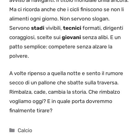
avviso ai naviganti. Il titolo mondiale brilla ancora.
Ma ci ricorda anche che i cicli finiscono se non li
alimenti ogni giorno. Non servono slogan.
Servono
stadi
vivibili,
tecnici
formati, dirigenti
coraggiosi, scelte sui
giovani
senza alibi. E un
patto semplice: competere senza alzare la
polvere.
A volte ripenso a quella notte e sento il rumore
secco di un pallone che sbatte sulla traversa.
Rimbalza, cade, cambia la storia. Che rimbalzo
vogliamo oggi? E in quale porta dovremmo
finalmente tirare?
Categorie
Calcio