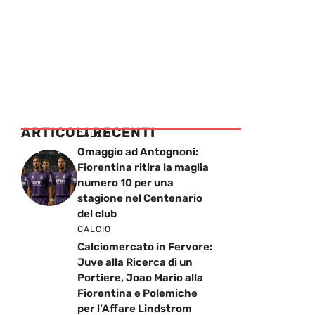
ARTICOLI RECENTI
CALCIO
Omaggio ad Antognoni:
Fiorentina ritira la maglia
numero 10 per una
stagione nel Centenario
del club
CALCIO
Calciomercato in Fervore:
Juve alla Ricerca di un
Portiere, Joao Mario alla
Fiorentina e Polemiche
per l’Affare Lindstrom