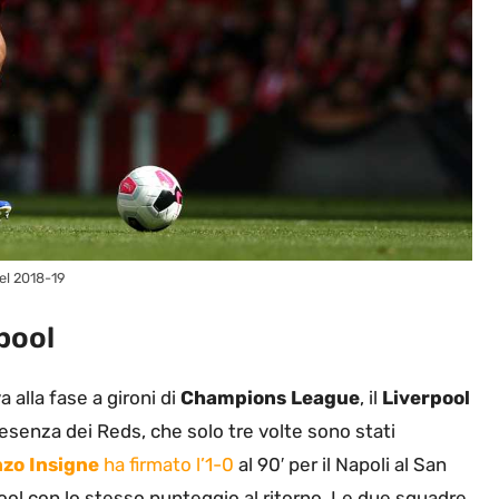
del 2018-19
rpool
 alla fase a gironi di
Champions League
, il
Liverpool
esenza dei Reds, che solo tre volte sono stati
zo Insigne
ha firmato l’1-0
al 90′ per il Napoli al San
ool con lo stesso punteggio al ritorno. Le due squadre