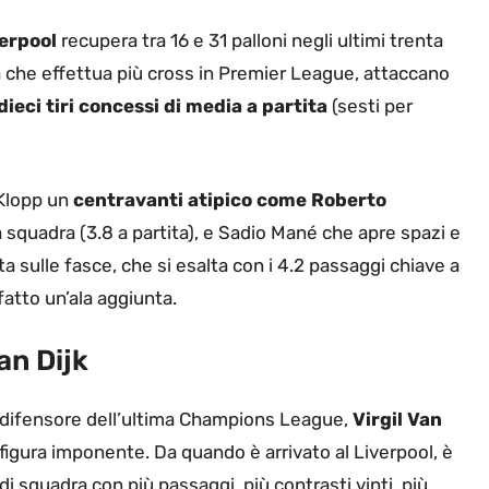
erpool
recupera tra 16 e 31 palloni negli ultimi trenta
a che effettua più cross in Premier League, attaccano
dieci tiri concessi di media a partita
(sesti per
 Klopp un
centravanti atipico come Roberto
la squadra (3.8 a partita), e Sadio Mané che apre spazi e
nta sulle fasce, che si esalta con i 4.2 passaggi chiave a
 fatto un’ala aggiunta.
Van Dijk
 difensore dell’ultima Champions League,
Virgil Van
gura imponente. Da quando è arrivato al Liverpool, è
 squadra con più passaggi, più contrasti vinti, più