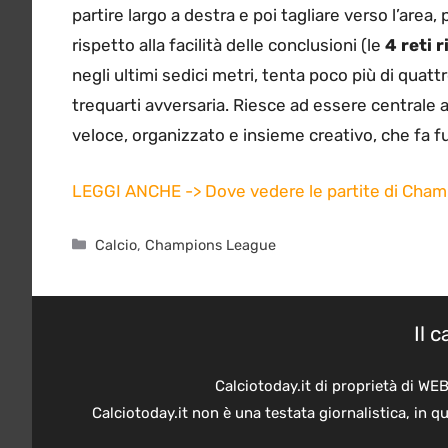
partire largo a destra e poi tagliare verso l’area,
rispetto alla facilità delle conclusioni (le
4 reti 
negli ultimi sedici metri, tenta poco più di quatt
trequarti avversaria. Riesce ad essere centrale a
veloce, organizzato e insieme creativo, che fa f
LEGGI ANCHE -> Dove vedere le partite di Cha
Categorie
Calcio
,
Champions League
Il 
Calciotoday.it di proprietà di WE
Calciotoday.it non è una testata giornalistica, in 