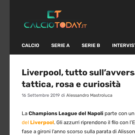
Vai
al
contenuto
CALCIO
SERIE A
SERIE B
INTERVIS
Liverpool, tutto sull’avver
tattica, rosa e curiosità
16 Settembre 2019
di
Alessandro Mastroluca
La
Champions League del Napoli
parte con un
del
Liverpool
. Gli azzurri riprendono il filo con 
fase a gironi l’anno scorso sulla parata di Alisso