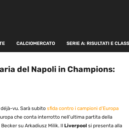
TE
CALCIOMERCATO
SERIE A: RISULTATI E CLAS
saria del Napoli in Champions:
 déjà-vu. Sarà subito
sfida contro i campioni d’Europa
l’Europa che conta interrotto nell’ultima partita della
n Becker su Arkadiusz Milik. Il
Liverpool
si presenta alla