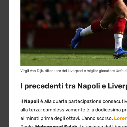
Virgil Van Dijk, difensore del Liverpool e miglior giocatore Uefa 
I precedenti tra Napoli e Live
Il
Napoli
è alla quarta partecipazione consecutiva
alla terza: complessivamente è la dodicesima pr
eliminati prima degli ottavi. L’anno scorso,
Loren
Paolo,
Mohammed Salah
il successo del Liverp