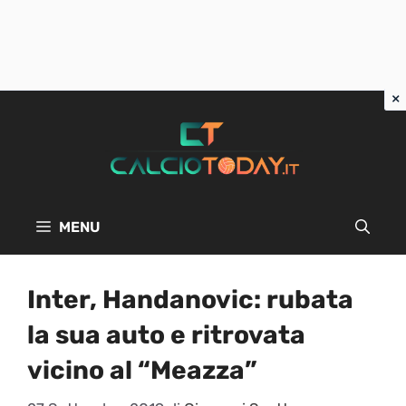
Vai
al
contenuto
MENU
Inter, Handanovic: rubata
la sua auto e ritrovata
vicino al “Meazza”