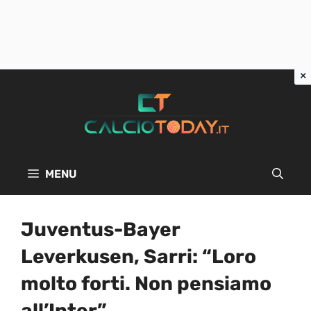
Vai
al
contenuto
MENU
Juventus-Bayer
Leverkusen, Sarri: “Loro
molto forti. Non pensiamo
all’Inter”