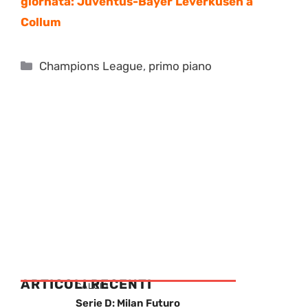
giornata: Juventus-Bayer Leverkusen a
Collum
Categorie
Champions League
,
primo piano
ARTICOLI RECENTI
CALCIO
Serie D: Milan Futuro