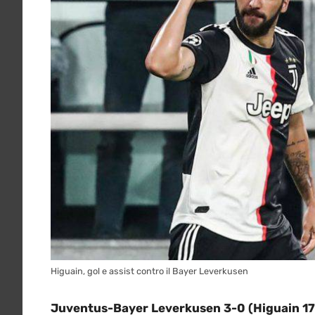
Higuain, gol e assist contro il Bayer Leverkusen
Juventus-Bayer Leverkusen 3-0 (Higuain 17′