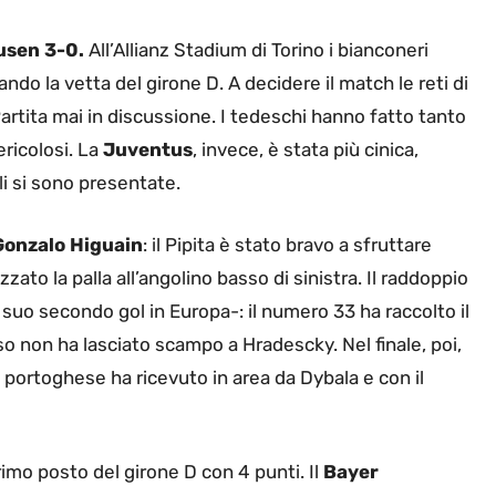
usen 3-0.
All’Allianz Stadium di Torino i bianconeri
ando la vetta del girone D. A decidere il match le reti di
Partita mai in discussione. I tedeschi hanno fatto tanto
ricolosi. La
Juventus
, invece, è stata più cinica,
li si sono presentate.
Gonzalo Higuain
: il Pipita è stato bravo a sfruttare
zzato la palla all’angolino basso di sinistra. Il raddoppio
 suo secondo gol in Europa-: il numero 33 ha raccolto il
iso non ha lasciato scampo a Hradescky. Nel finale, poi,
il portoghese ha ricevuto in area da Dybala e con il
rimo posto del girone D con 4 punti. Il
Bayer