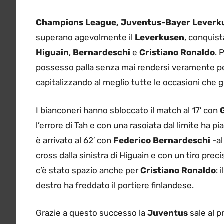
Champions League, Juventus-Bayer Leverk
superano agevolmente il
Leverkusen
, conquist
Higuain
,
Bernardeschi
e
Cristiano Ronaldo
. 
possesso palla senza mai rendersi veramente pe
capitalizzando al meglio tutte le occasioni che g
I bianconeri hanno sbloccato il match al 17′ con
l’errore di Tah e con una rasoiata dal limite ha pia
è arrivato al 62′ con
Federico Bernardeschi
-al
cross dalla sinistra di Higuain e con un tiro prec
c’è stato spazio anche per
Cristiano Ronaldo
: 
destro ha freddato il portiere finlandese.
Grazie a questo successo la
Juventus
sale al p