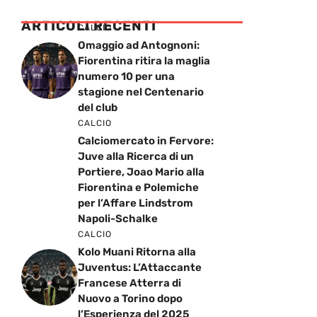
ARTICOLI RECENTI
CALCIO
Omaggio ad Antognoni:
Fiorentina ritira la maglia
numero 10 per una
stagione nel Centenario
del club
CALCIO
Calciomercato in Fervore:
Juve alla Ricerca di un
Portiere, Joao Mario alla
Fiorentina e Polemiche
per l’Affare Lindstrom
Napoli-Schalke
CALCIO
Kolo Muani Ritorna alla
Juventus: L’Attaccante
Francese Atterra di
Nuovo a Torino dopo
l’Esperienza del 2025