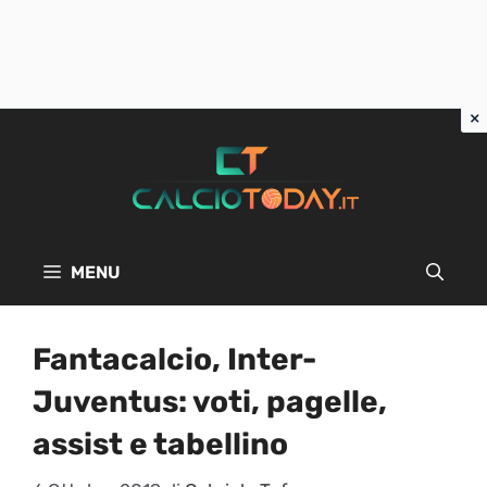
Vai
al
contenuto
MENU
Fantacalcio, Inter-
Juventus: voti, pagelle,
assist e tabellino