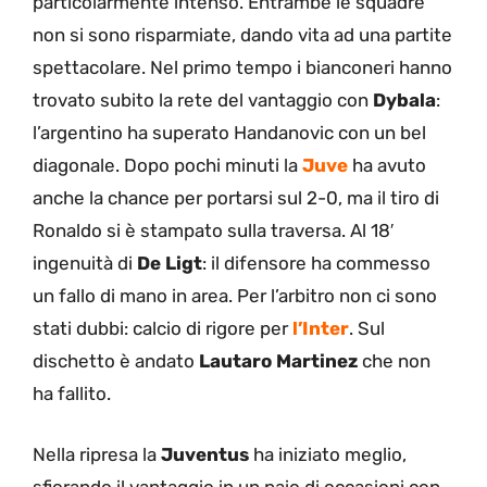
particolarmente intenso. Entrambe le squadre
non si sono risparmiate, dando vita ad una partite
spettacolare. Nel primo tempo i bianconeri hanno
trovato subito la rete del vantaggio con
Dybala
:
l’argentino ha superato Handanovic con un bel
diagonale. Dopo pochi minuti la
Juve
ha avuto
anche la chance per portarsi sul 2-0, ma il tiro di
Ronaldo si è stampato sulla traversa. Al 18′
ingenuità di
De Ligt
: il difensore ha commesso
un fallo di mano in area. Per l’arbitro non ci sono
stati dubbi: calcio di rigore per
l’Inter
. Sul
dischetto è andato
Lautaro Martinez
che non
ha fallito.
Nella ripresa la
Juventus
ha iniziato meglio,
sfiorando il vantaggio in un paio di occasioni con