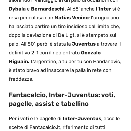
Dybala
e
Bernardeschi
. Al 68′ anche
l’Inter
si è
resa pericolosa con
Matias Vecino
: l’uruguaiano
ha lasciato partire un tiro insidioso dal limite che,
dopo la deviazione di De Ligt, si è stampato sul
palo. All’80’, però, è stata la
Juventus
a trovare il
definitivo 2-1 con il neo entrato
Gonzalo
Higuain.
L’argentino, a tu per tu con Handanovic,
è stato bravo ad insaccare la palla in rete con
freddezza.
Fantacalcio, Inter-Juventus: voti,
pagelle, assist e tabellino
Per i voti e le pagelle di
Inter-Juventus
, ecco le
scelte di Fantacalcio.it, riferimento di tutti i