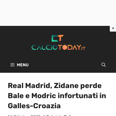
Vai
al
contenuto
MENU
Real Madrid, Zidane perde
Bale e Modric infortunati in
Galles-Croazia