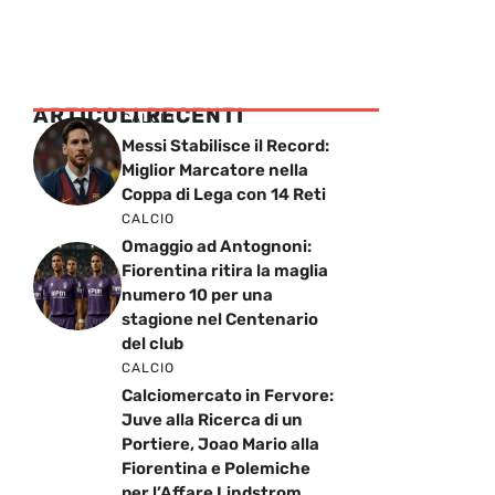
ARTICOLI RECENTI
CALCIO
Messi Stabilisce il Record:
Miglior Marcatore nella
Coppa di Lega con 14 Reti
CALCIO
Omaggio ad Antognoni:
Fiorentina ritira la maglia
numero 10 per una
stagione nel Centenario
del club
CALCIO
Calciomercato in Fervore:
Juve alla Ricerca di un
Portiere, Joao Mario alla
Fiorentina e Polemiche
per l’Affare Lindstrom