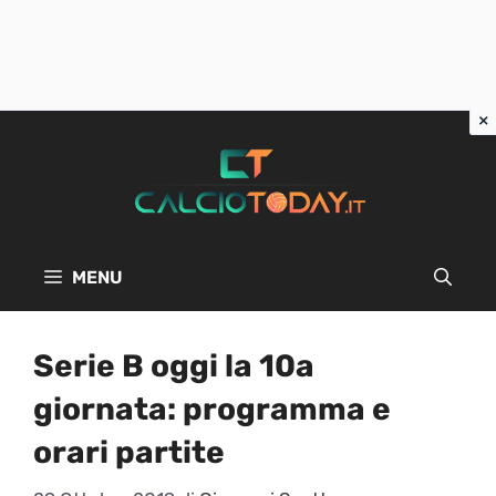
Vai
al
contenuto
MENU
Serie B oggi la 10a
giornata: programma e
orari partite