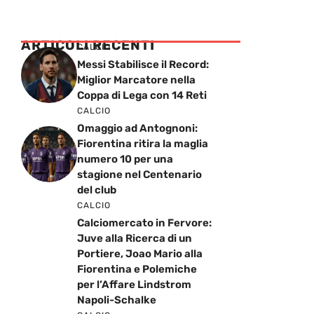
ARTICOLI RECENTI
CALCIO
Messi Stabilisce il Record:
Miglior Marcatore nella
Coppa di Lega con 14 Reti
CALCIO
Omaggio ad Antognoni:
Fiorentina ritira la maglia
numero 10 per una
stagione nel Centenario
del club
CALCIO
Calciomercato in Fervore:
Juve alla Ricerca di un
Portiere, Joao Mario alla
Fiorentina e Polemiche
per l’Affare Lindstrom
Napoli-Schalke