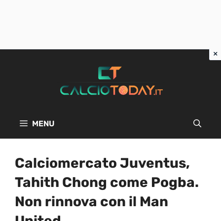
Vai
al
contenuto
MENU
Calciomercato Juventus,
Tahith Chong come Pogba.
Non rinnova con il Man
United