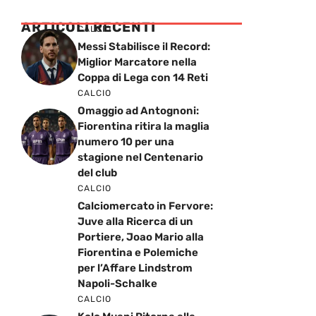
ARTICOLI RECENTI
CALCIO
Messi Stabilisce il Record:
Miglior Marcatore nella
Coppa di Lega con 14 Reti
CALCIO
Omaggio ad Antognoni:
Fiorentina ritira la maglia
numero 10 per una
stagione nel Centenario
del club
CALCIO
Calciomercato in Fervore:
Juve alla Ricerca di un
Portiere, Joao Mario alla
Fiorentina e Polemiche
per l’Affare Lindstrom
Napoli-Schalke
CALCIO