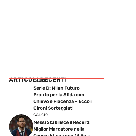
ARTICOLI RECENTI
CALCIO
Serie D: Milan Futuro
Pronto per la Sfida con
Chievo e Piacenza – Ecco i
Gironi Sorteggiati
CALCIO
Messi Stabilisce il Record:
Miglior Marcatore nella
Coppa di Lega con 14 Reti