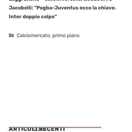
Jacobelli: “Pogba-Juventus ecco la chiave.
Inter doppio colpo”
Categorie
Calciomercato
,
primo piano
ARTICOLI RECENTI
CALCIO