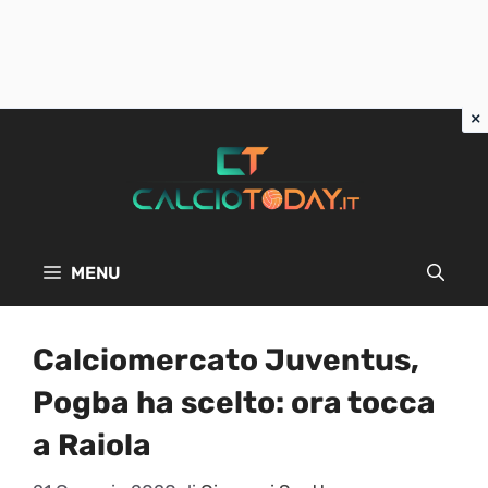
Vai
al
contenuto
MENU
Calciomercato Juventus,
Pogba ha scelto: ora tocca
a Raiola