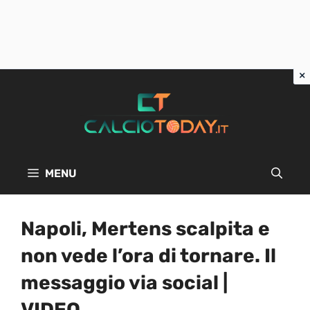
Vai
al
contenuto
MENU
Napoli, Mertens scalpita e
non vede l’ora di tornare. Il
messaggio via social |
VIDEO