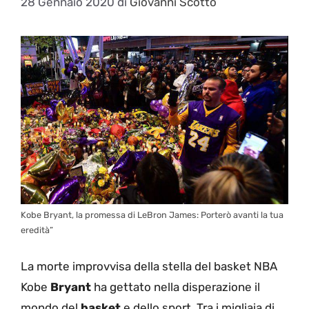
28 Gennaio 2020
di
Giovanni Scotto
Kobe Bryant, la promessa di LeBron James: Porterò avanti la tua
eredità”
La morte improvvisa della stella del basket NBA
Kobe
Bryant
ha gettato nella disperazione il
mondo del
basket
e dello sport. Tra i migliaia di