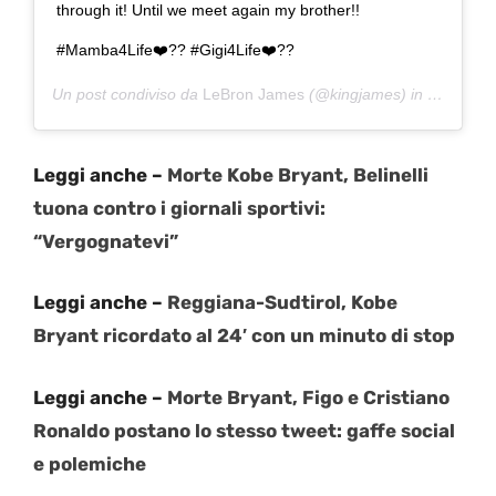
through it! Until we meet again my brother!!
#Mamba4Life❤️?? #Gigi4Life❤️??
Un post condiviso da
LeBron James
(@kingjames) in data:
27 
Leggi anche –
Morte Kobe Bryant, Belinelli
tuona contro i giornali sportivi:
“Vergognatevi”
Leggi anche –
Reggiana-Sudtirol, Kobe
Bryant ricordato al 24′ con un minuto di stop
Leggi anche –
Morte Bryant, Figo e Cristiano
Ronaldo postano lo stesso tweet: gaffe social
e polemiche