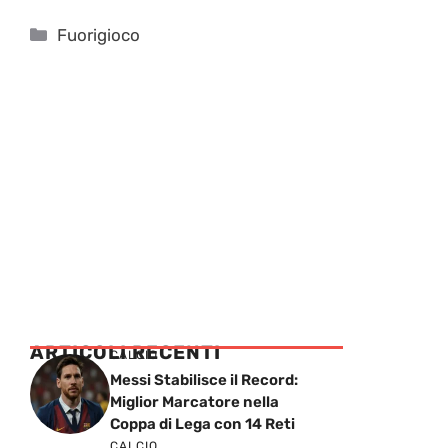
Categorie
Fuorigioco
ARTICOLI RECENTI
CALCIO
Messi Stabilisce il Record:
Miglior Marcatore nella
Coppa di Lega con 14 Reti
CALCIO