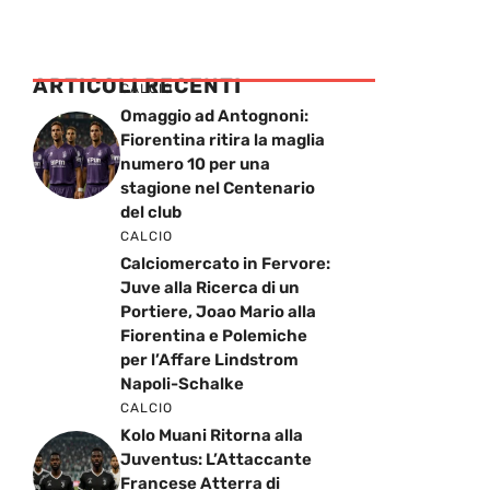
ARTICOLI RECENTI
CALCIO
Omaggio ad Antognoni:
Fiorentina ritira la maglia
numero 10 per una
stagione nel Centenario
del club
CALCIO
Calciomercato in Fervore:
Juve alla Ricerca di un
Portiere, Joao Mario alla
Fiorentina e Polemiche
per l’Affare Lindstrom
Napoli-Schalke
CALCIO
Kolo Muani Ritorna alla
Juventus: L’Attaccante
Francese Atterra di