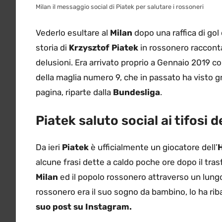
Milan il messaggio social di Piatek per salutare i rossoneri
Vederlo esultare al
Milan
dopo una raffica di gol
storia di
Krzysztof Piatek
in rossonero racconta
delusioni. Era arrivato proprio a Gennaio 2019 c
della maglia numero 9, che in passato ha visto g
pagina, riparte dalla
Bundesliga
.
Piatek saluto social ai tifosi d
Da ieri
Piatek
è ufficialmente un giocatore dell’
H
alcune frasi dette a caldo poche ore dopo il tras
Milan
ed il popolo rossonero attraverso un lungo
rossonero era il suo sogno da bambino, lo ha rib
suo post su Instagram.