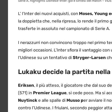
Serie A, highlights Udinese-Inter: gol e sintesi del match – VID
L’ l’Inter dei nuovi acquisti, con
Moses, Young e
la doppietta che, nella ripresa, lo rende il prim
trasferte in assoluto nel campionato di Serie A.
I nerazzurri non convincono troppo nel primo tem
migliori occasioni. L’Inter sfiora il vantaggio co
l’Udinese su un tentativo di
Stryger-Larsen
c
Lukaku decide la partita nella
Eriksen
, il più atteso, il giocatore che dal suo 
(571) in
Premier League
, si cede poco. Ma si 
Nuytinck
e alle spalle di
Musso p
er avviare il 
contro l’Udinese. I friulani, secondo peggior atta