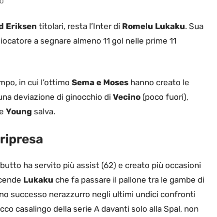
EO
d Eriksen
titolari, resta l’Inter di
Romelu Lukaku
. Sua
o giocatore a segnare
almeno 11 gol nelle prime 11
po, in cui l’ottimo
Sema e Moses
hanno creato le
n una deviazione di ginocchio di
Vecino
(poco fuori),
he
Young
salva.
 ripresa
debutto ha servito più assist (62) e creato più occasioni
accende
Lukaku
che fa passare il pallone tra le gambe di
nono successo nerazzurro negli ultimi undici confronti
cco casalingo della serie A davanti solo alla Spal, non