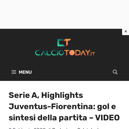
Vai
al
contenuto
MENU
Serie A, Highlights
Juventus-Fiorentina: gol e
sintesi della partita – VIDEO