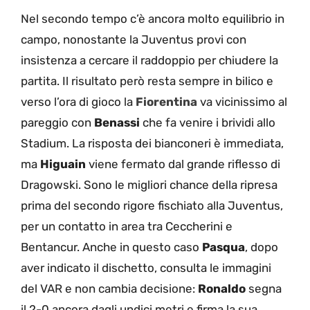
Nel secondo tempo c’è ancora molto equilibrio in
campo, nonostante la Juventus provi con
insistenza a cercare il raddoppio per chiudere la
partita. Il risultato però resta sempre in bilico e
verso l’ora di gioco la
Fiorentina
va vicinissimo al
pareggio con
Benassi
che fa venire i brividi allo
Stadium. La risposta dei bianconeri è immediata,
ma
Higuain
viene fermato dal grande riflesso di
Dragowski. Sono le migliori chance della ripresa
prima del secondo rigore fischiato alla Juventus,
per un contatto in area tra Ceccherini e
Bentancur. Anche in questo caso
Pasqua
, dopo
aver indicato il dischetto, consulta le immagini
del VAR e non cambia decisione:
Ronaldo
segna
il 2-0 ancora dagli undici metri e firma la sua