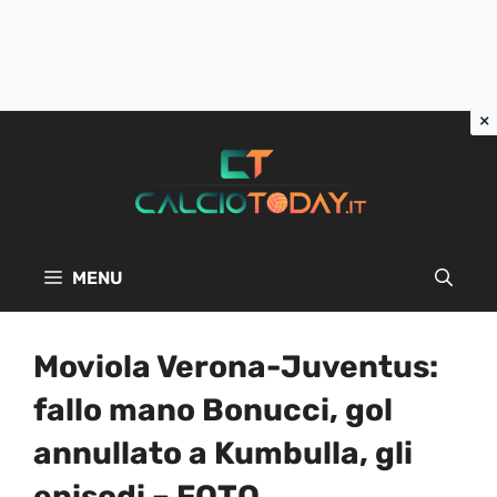
Vai
al
contenuto
MENU
Moviola Verona-Juventus:
fallo mano Bonucci, gol
annullato a Kumbulla, gli
episodi – FOTO