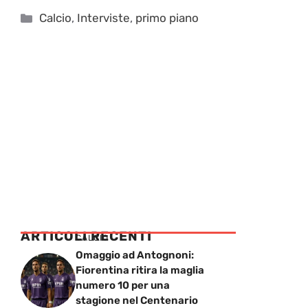
Categorie
Calcio
,
Interviste
,
primo piano
ARTICOLI RECENTI
CALCIO
Omaggio ad Antognoni:
Fiorentina ritira la maglia
numero 10 per una
stagione nel Centenario