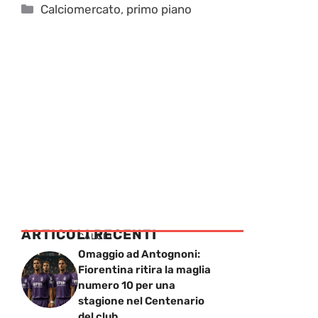
Categorie
Calciomercato
,
primo piano
ARTICOLI RECENTI
CALCIO
Omaggio ad Antognoni:
Fiorentina ritira la maglia
numero 10 per una
stagione nel Centenario
del club