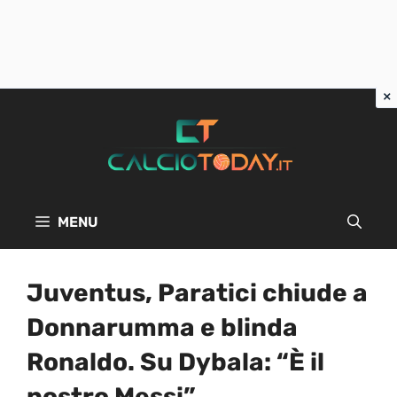
Vai
al
contenuto
MENU
Juventus, Paratici chiude a
Donnarumma e blinda
Ronaldo. Su Dybala: “È il
nostro Messi”