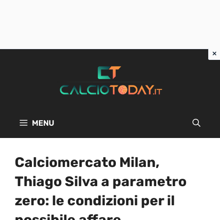
Vai
al
contenuto
MENU
Calciomercato Milan,
Thiago Silva a parametro
zero: le condizioni per il
possibile affare