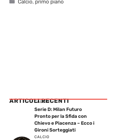
Categorie
Calcio
,
primo piano
ARTICOLI RECENTI
CALCIO
Serie D: Milan Futuro
Pronto per la Sfida con
Chievo e Piacenza – Ecco i
Gironi Sorteggiati
CALCIO