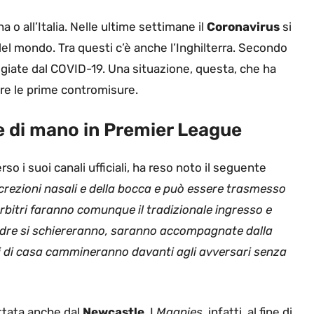
 o all’Italia. Nelle ultime settimane il
Coronavirus
si
 del mondo. Tra questi c’è anche l’Inghilterra. Secondo
giate dal COVID-19. Una situazione, questa, che ha
are le prime contromisure.
te di mano in Premier League
so i suoi canali ufficiali, ha reso noto il seguente
ecrezioni nasali e della bocca e può essere trasmesso
arbitri faranno comunque il tradizionale ingresso e
uadre si schiereranno, saranno accompagnate dalla
ori di casa cammineranno davanti agli avversari senza
ottata anche dal
Newcastle
. I
Magpies
, infatti, al fine di