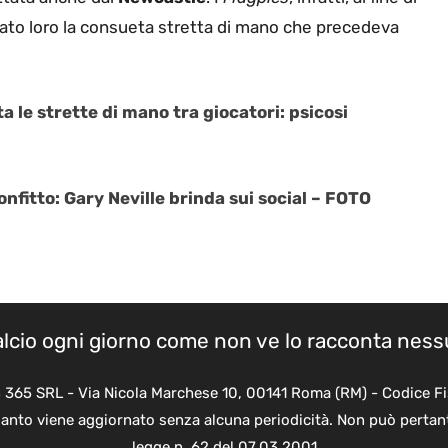
etato loro la consueta stretta di mano che precedeva
a le strette di mano tra giocatori: psicosi
nfitto: Gary Neville brinda sui social – FOTO
calcio ogni giorno come non ve lo racconta nes
B 365 SRL - Via Nicola Marchese 10, 00141 Roma (RM) - Codice Fi
quanto viene aggiornato senza alcuna periodicità. Non può pertant
legge n. 62 del 07.03.2001