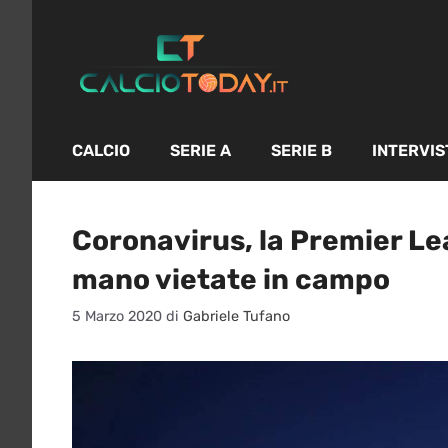
Vai
al
contenuto
CALCIO
SERIE A
SERIE B
INTERVIS
Coronavirus, la Premier Lea
mano vietate in campo
5 Marzo 2020
di
Gabriele Tufano