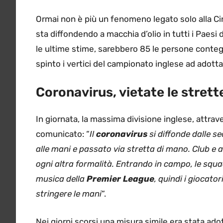
Ormai non è più un fenomeno legato solo alla Cina
sta diffondendo a macchia d’olio in tutti i Paesi
le ultime stime, sarebbero 85 le persone conteg
spinto i vertici del campionato inglese ad adott
Coronavirus, vietate le stret
In giornata, la massima divisione inglese, attraver
comunicato: “
Il
coronavirus
si diffonde dalle s
alle mani e passato via stretta di mano. Club e 
ogni altra formalità. Entrando in campo, le sq
musica della
Premier League
, quindi i giocat
stringere le mani
“.
Nei giorni scorsi una misura simile era stata ad