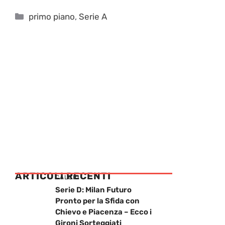
Categorie
primo piano
,
Serie A
ARTICOLI RECENTI
CALCIO
Serie D: Milan Futuro
Pronto per la Sfida con
Chievo e Piacenza – Ecco i
Gironi Sorteggiati