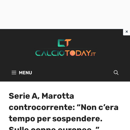
Vai
al
contenuto
MENU
Serie A, Marotta
controcorrente: “Non c’era
tempo per sospendere.
Sulle coppe europee..”