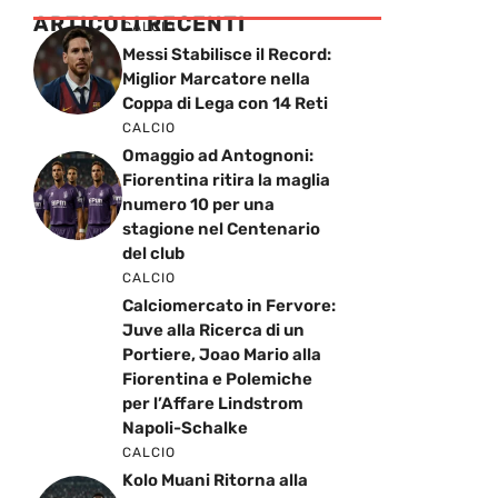
ARTICOLI RECENTI
CALCIO
Messi Stabilisce il Record:
Miglior Marcatore nella
Coppa di Lega con 14 Reti
CALCIO
Omaggio ad Antognoni:
Fiorentina ritira la maglia
numero 10 per una
stagione nel Centenario
del club
CALCIO
Calciomercato in Fervore:
Juve alla Ricerca di un
Portiere, Joao Mario alla
Fiorentina e Polemiche
per l’Affare Lindstrom
Napoli-Schalke
CALCIO
Kolo Muani Ritorna alla