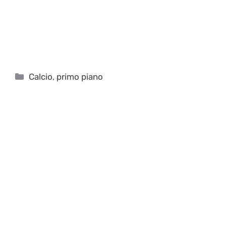
Categorie
Calcio
,
primo piano