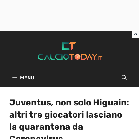
Vai
al
contenuto
MENU
Juventus, non solo Higuain:
altri tre giocatori lasciano
la quarantena da
Coronavirus