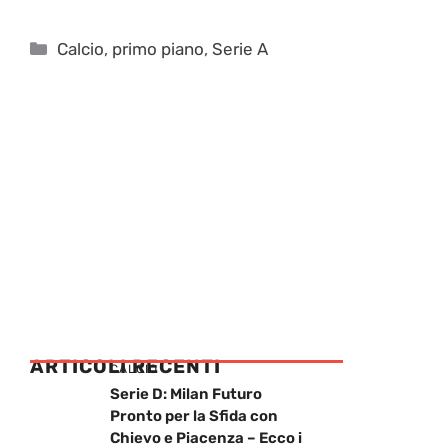
Categorie
Calcio
,
primo piano
,
Serie A
ARTICOLI RECENTI
CALCIO
Serie D: Milan Futuro
Pronto per la Sfida con
Chievo e Piacenza – Ecco i