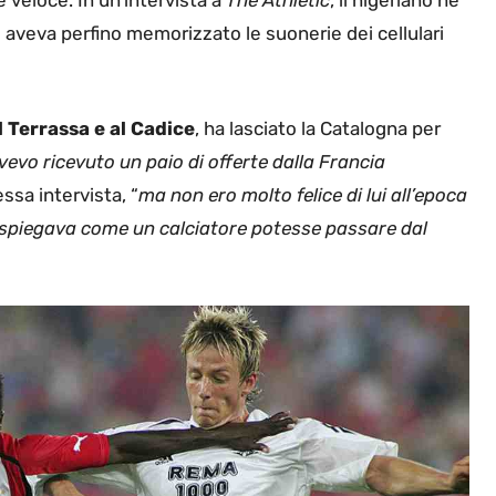
veloce. In un’intervista a
The Athletic
, il nigeriano ne
 aveva perfino memorizzato le suonerie dei cellulari
l Terrassa e al Cadice
, ha lasciato la Catalogna per
vevo ricevuto un paio di offerte dalla Francia
ssa intervista, “
ma non ero molto felice di lui all’epoca
i spiegava come un calciatore potesse passare dal