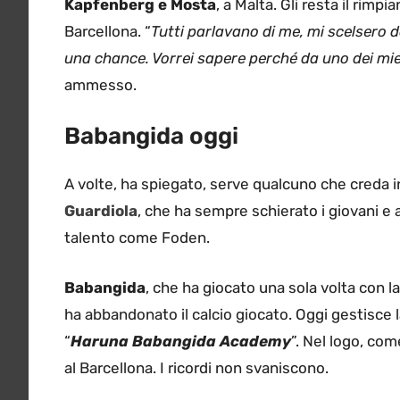
Kapfenberg e Mosta
, a Malta. Gli resta il rimp
Barcellona. “
Tutti parlavano di me, mi scelsero 
una chance. Vorrei sapere perché da uno dei mi
ammesso.
Babangida oggi
A volte, ha spiegato, serve qualcuno che creda in
Guardiola
, che ha sempre schierato i giovani e 
talento come Foden.
Babangida
, che ha giocato una sola volta con l
ha abbandonato il calcio giocato. Oggi gestisce
“
Haruna Babangida Academy
”. Nel logo, co
al Barcellona. I ricordi non svaniscono.