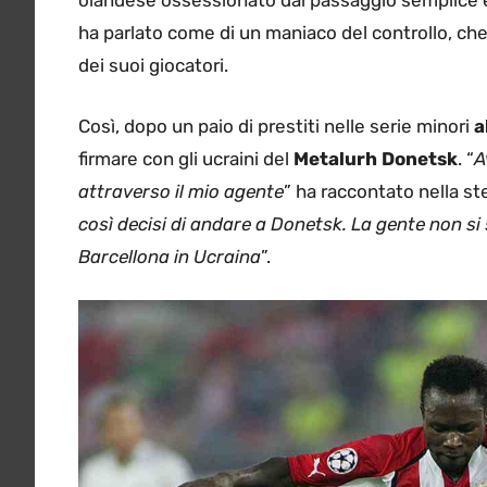
olandese ossessionato dal passaggio semplice e 
ha parlato come di un maniaco del controllo, che
dei suoi giocatori.
Così, dopo un paio di prestiti nelle serie minori
a
firmare con gli ucraini del
Metalurh Donetsk
. “
A
attraverso il mio agente
” ha raccontato nella ste
così decisi di andare a Donetsk. La gente non s
Barcellona in Ucraina
”.