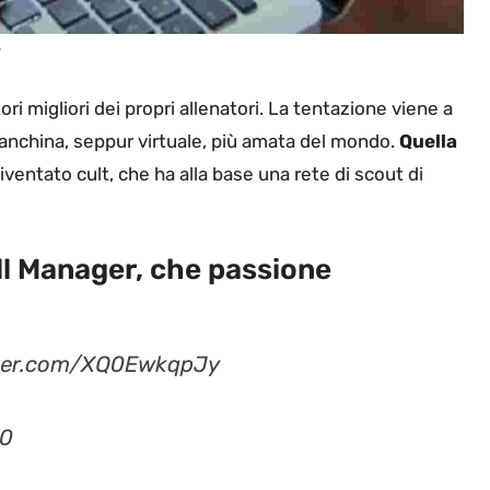
r
ri migliori dei propri allenatori. La tentazione viene a
 panchina, seppur virtuale, più amata del mondo.
Quella
entato cult, che ha alla base una rete di scout di
l Manager, che passione
tter.com/XQ0EwkqpJy
20