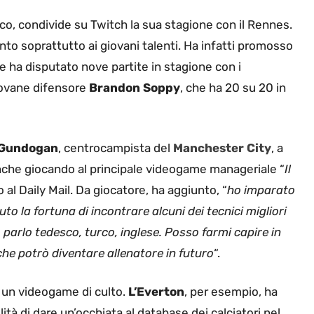
o, condivide su Twitch la sua stagione con il Rennes.
o soprattutto ai giovani talenti. Ha infatti promosso
he ha disputato nove partite in stagione con i
 giovane difensore
Brandon Soppy
, che ha 20 su 20 in
 Gundogan
, centrocampista del
Manchester City
, a
Anche giocando al principale videogame manageriale “
Il
o al Daily Mail. Da giocatore, ha aggiunto, “
ho imparato
to la fortuna di incontrare alcuni dei tecnici migliori
, parlo tedesco, turco, inglese. Posso farmi capire in
he potrò diventare allenatore in futuro
“.
 un videogame di culto.
L’Everton
, per esempio, ha
ità di dare un’occhiata al database dei calciatori nel