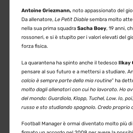
Antoine Griezmann,
noto appassionato del gioc
Da allenatore,
Le Petit Diable
sembra molto attent
nella sua prima squadra
Sacha Boey
, 19 anni, c
rossoneri, e si è stupito per i valori elevati del
forza fisica.
La quarantena ha spinto anche il tedesco
Ilkay
pensare al suo futuro e a mettersi a studiare. 
calcio è sempre parte della mia routine
” ha dett
molto dagli allenatori con cui ho lavorato. Ho avu
del mondo: Guardiola, Klopp, Tuchel, Low. Io, poi
russo e sto studiando spagnolo. Credo proprio c
Football Manager è ormai diventato molto più di
firmato un accordo nel 2008 per avere la possibil