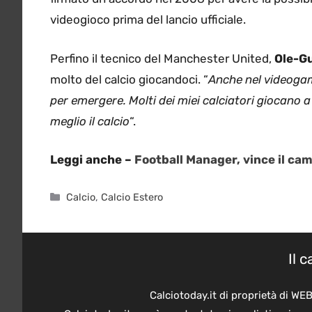
videogioco prima del lancio ufficiale.
Perfino il tecnico del Manchester United,
Ole-Gu
molto del calcio giocandoci. “
Anche nel videogam
per emergere. Molti dei miei calciatori giocano a
meglio il calcio
“.
Leggi anche –
Football Manager, vince il ca
Categorie
Calcio
,
Calcio Estero
Il 
Calciotoday.it di proprietà di WE
Calciotoday.it non è una testata giornalistica, in 