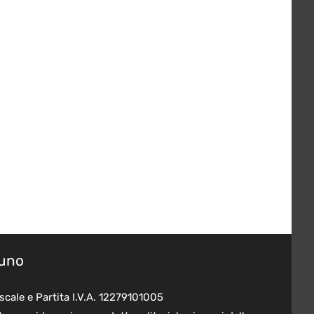
suno
scale e Partita I.V.A. 12279101005
o considerarsi un prodotto editoriale ai sensi della