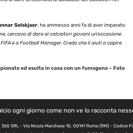
nnar Solskjaer
, ha ammesso anni fa di aver imparato
e, cercavo di dare ai calciatori giovani un’occasione
 FIFA e a Football Manager. Credo che li aiuti a capire
mpionato ed esulta in casa con un fumogeno – Foto
calcio ogni giorno come non ve lo racconta nes
B 365 SRL - Via Nicola Marchese 10, 00141 Roma (RM) - Codice Fi
quanto viene aggiornato senza alcuna periodicità. Non può pertant