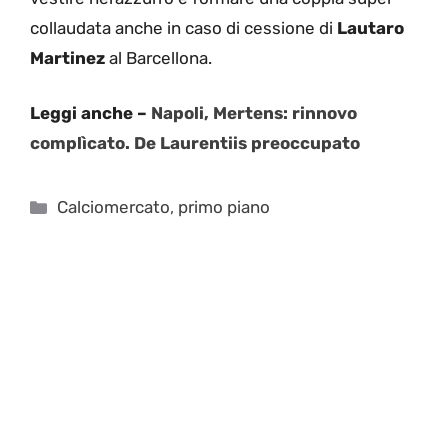
collaudata anche in caso di cessione di
Lautaro
Martinez
al Barcellona.
Leggi anche –
Napoli, Mertens: rinnovo
complìcato. De Laurentiis preoccupato
Categorie
Calciomercato
,
primo piano