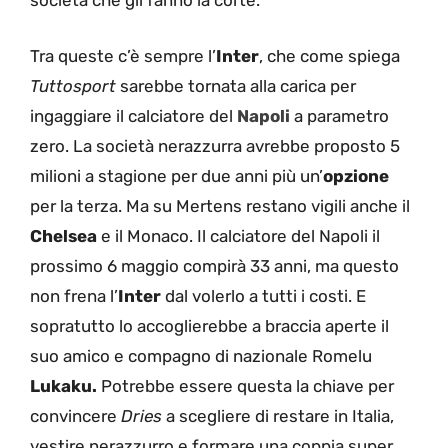
società che gli fanno la corte.
Tra queste c’è sempre l’
Inter
, che come spiega
Tuttosport
sarebbe tornata alla carica per
ingaggiare il calciatore del
Napoli
a parametro
zero. La società nerazzurra avrebbe proposto 5
milioni a stagione per due anni più un’
opzione
per la terza. Ma su Mertens restano vigili anche il
Chelsea
e il Monaco. Il calciatore del Napoli il
prossimo 6 maggio compirà 33 anni, ma questo
non frena l’
Inter
dal volerlo a tutti i costi. E
sopratutto lo accoglierebbe a braccia aperte il
suo amico e compagno di nazionale Romelu
Lukaku.
Potrebbe essere questa la chiave per
convincere
Dries
a scegliere di restare in Italia,
vestire nerazzurro e formare una coppia super